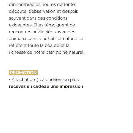
d’innombrables heures d’attente,
d’écoute, d’observation et d’espoir,
souvent dans des conditions
exigeantes. Elles témoignent de
rencontres privilégiées avec des
animaux dans leur habitat naturel, et
reflètent toute la beauté et la
richesse de notre patrimoine naturel.
PROMOTION
• À l’achat de 3 calendriers ou plus,
recevez en cadeau une impression
8x10
signée
d’une de mes images
préférées, tirée en édition limitée.
(valeur de 75$)
• Profitez de
rabais automatiques
à
l’achat de
plusieurs calendriers
:
- 10 $ de rabais à l’achat de 2